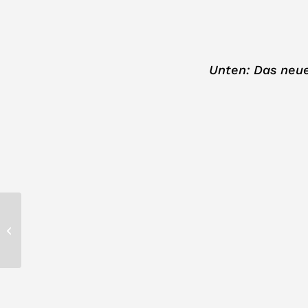
Unten: Das neu
Auszubildende
gesucht