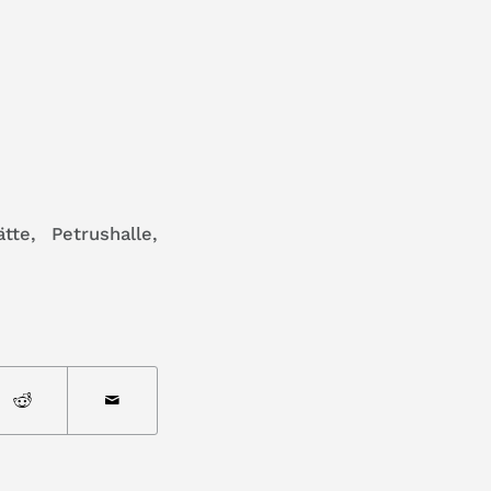
ätte
,
Petrushalle
,