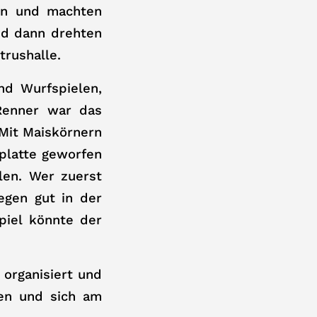
in und machten
nd dann drehten
trushalle.
nd Wurfspielen,
Renner war das
 Mit Maiskörnern
zplatte geworfen
len. Wer zuerst
egen gut in der
piel könnte der
 organisiert und
ßen und sich am