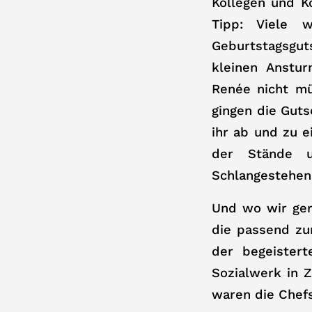
Kollegen und K
Tipp: Viele 
Geburtstagsgut
kleinen Anstur
Renée nicht m
gingen die Gut
ihr ab und zu e
der Stände u
Schlangestehen
Und wo wir ger
die passend zu
der begeister
Sozialwerk in Z
waren die Chefs