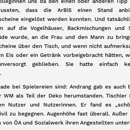
olleginnen uns da den einen oder anderen Tipp
wussten, dass die ArBiS einen Stand anb
scheine eingelöst werden konnten. Und tatsächli
m auf die Vogelhäuser, Backmischungen und S
üde wurde, an die Frau und den Mann zu bring
scheine über den Tisch, und wenn nicht aufmerks
in Eis oder ein Getränk vorbeigebracht hätten, wä
nversorgt geblieben. Sie hatte einfach k
.
ade bei Spielereien sind: Andrang gab es auch b
r WM als Teil der Deko herumstanden. Tischler
ten Nutzer und Nutzerinnen. Er fand es „sch
ivil zu begegnen. Augenhöhe fast überall. Außer
 von ÖA und Sozialwerk ihren Angestellten unter