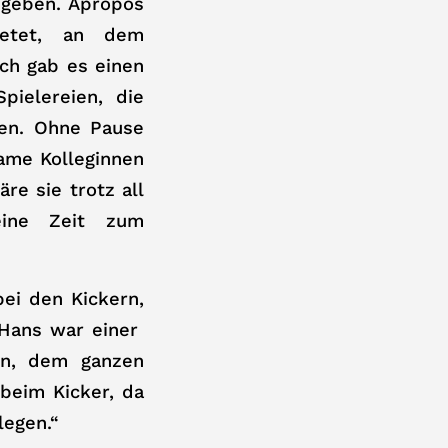
 geben. Apropós
ietet, an dem
ch gab es einen
pielereien, die
en. Ohne Pause
ame Kolleginnen
re sie trotz all
eine Zeit zum
ei den Kickern,
 Hans war einer
ön, dem ganzen
 beim Kicker, da
legen.“