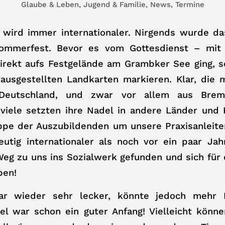
Glaube & Leben
,
Jugend & Familie
,
News
,
Termine
 wird immer internationaler. Nirgends wurde das
ommerfest. Bevor es vom Gottesdienst – mit b
irekt aufs Festgelände am Grambker See ging, so
 ausgestellten Landkarten markieren. Klar, die 
eutschland, und zwar vor allem aus Brem
viele setzten ihre Nadel in andere Länder und 
ppe der Auszubildenden um unsere Praxisanleiter
eutig internationaler als noch vor ein paar Jah
Weg zu uns ins Sozialwerk gefunden und sich für
ben!
r wieder sehr lecker, könnte jedoch mehr Int
fel war schon ein guter Anfang! Vielleicht kön