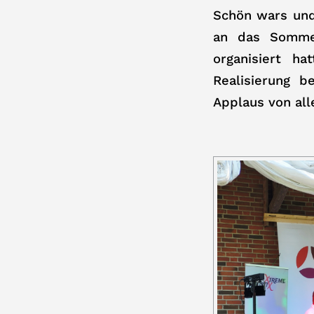
Schön wars und
an das Sommer
organisiert h
Realisierung 
Applaus von all