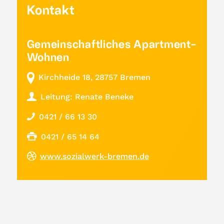
Kontakt
Gemeinschaftliches Apartment-
Wohnen
Kirchheide 18, 28757 Bremen
Leitung: Renate Beneke
0421 / 66 13 30
0421 / 65 14 64
www.sozialwerk-bremen.de