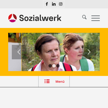
1
2
3
Menü