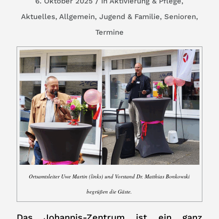
/
6. Oktober 2025
in
Aktivierung & Pflege
,
Aktuelles
,
Allgemein
,
Jugend & Familie
,
Senioren
,
Termine
Ortsamtsleiter Uwe Martin (links) und Vorstand Dr. Matthias Bonkowski
begrüßen die Gäste.
Das Johannis-Zentrum ist ein ganz