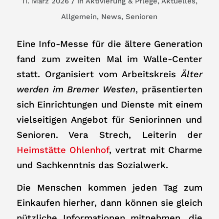
/
11. März 2026
in
Aktivierung & Pflege
,
Aktuelles
,
Allgemein
,
News
,
Senioren
Eine Info-Messe für die ältere Generation
fand zum zweiten Mal im Walle-Center
statt. Organisiert vom Arbeitskreis
Älter
werden im Bremer Westen
, präsentierten
sich Einrichtungen und Dienste mit einem
vielseitigen Angebot für Seniorinnen und
Senioren. Vera Strech, Leiterin der
Heimstätte Ohlenhof
, vertrat mit Charme
und Sachkenntnis das Sozialwerk.
Die Menschen kommen jeden Tag zum
Einkaufen hierher, dann können sie gleich
nützliche Informationen mitnehmen, die