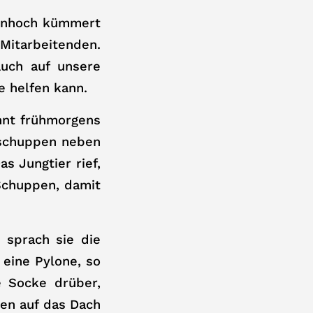
Ebenhoch kümmert
 Mitarbeitenden.
auch auf unsere
e helfen kann.
ohnt frühmorgens
dschuppen neben
s Jungtier rief,
Schuppen, damit
 sprach sie die
 eine Pylone, so
e Socke drüber,
en auf das Dach