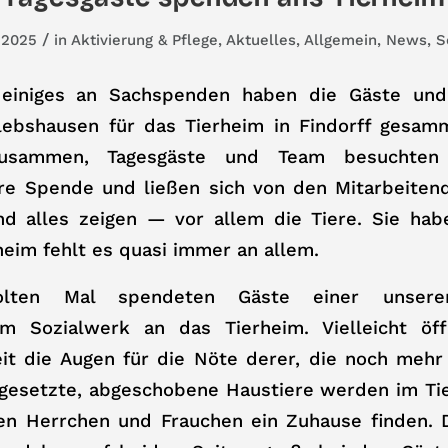
/
 2025
in
Aktivierung & Pflege
,
Aktuelles
,
Allgemein
,
News
,
S
einiges an Sachspenden haben die Gäste un
lebshausen für das Tierheim in Findorff gesamm
usammen, Tagesgäste und Team besuchten 
hre Spende und ließen sich von den Mitarbeiten
d alles zeigen — vor allem die Tiere. Sie ha
heim fehlt es quasi immer an allem.
lten Mal spendeten Gäste einer unserer
im Sozialwerk an das Tierheim. Vielleicht öf
eit die Augen für die Nöte derer, die noch mehr
sgesetzte, abgeschobene Haustiere werden im Tie
uen Herrchen und Frauchen ein Zuhause finden. 