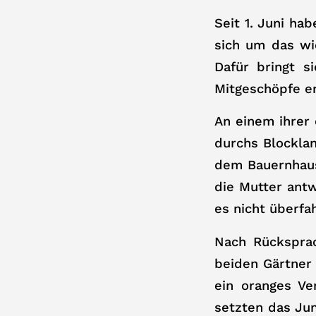
Seit 1. Juni ha
sich um das wic
Dafür bringt s
Mitgeschöpfe er
An einem ihrer 
durchs Blockla
dem Bauernhaus 
die Mutter ant
es nicht überfa
Nach Rücksprac
beiden Gärtner 
ein oranges Ve
setzten das Ju