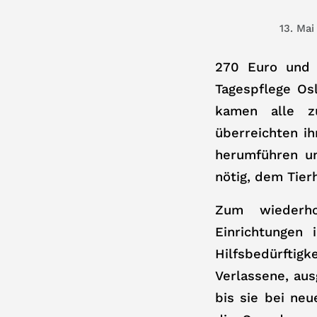
13. Mai
270 Euro und 
Tagespflege Os
kamen alle z
überreichten i
herumführen un
nötig, dem Tier
Zum wiederho
Einrichtungen 
Hilfsbedürftigk
Verlassene, au
bis sie bei ne