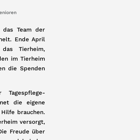
enioren
d das Team der
elt. Ende April
das Tierheim,
den im Tierheim
ben die Spenden
 Tagespflege-
fnet die eigene
 Hilfe brauchen.
rheim versorgt,
Die Freude über