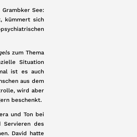
m Grambker See:
rt, kümmert sich
psychiatrischen
gel
s zum Thema
ielle Situation
mal ist es auch
enschen aus dem
rolle, wird aber
gern beschenkt.
era und Ton bei
d Servieren des
en. David hatte