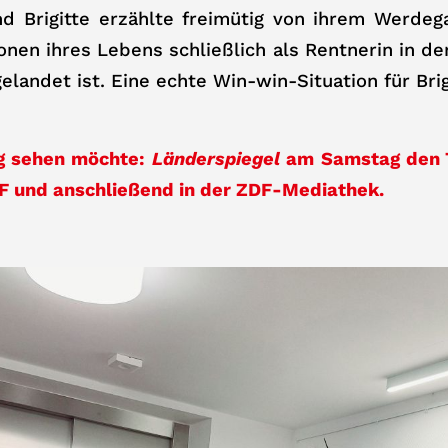
nd Brigitte erzählte freimütig von ihrem Werde
ionen ihres Lebens schließlich als Rentnerin in d
landet ist. Eine echte Win-win-Situation für Brig
g sehen möchte:
Länderspiegel
am Samstag den 
DF und anschließend in der ZDF-Mediathek.