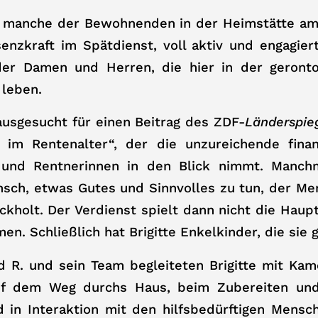
als manche der Bewohnenden in der Heimstätte a
äsenzkraft im Spätdienst, voll aktiv und engagie
r Damen und Herren, die hier in der geronto
 leben.
ausgesucht für einen Beitrag des ZDF-
Länderspie
 im Rentenalter“, der die unzureichende finanz
 und Rentnerinnen in den Blick nimmt. Manch
nsch, etwas Gutes und Sinnvolles zu tun, der M
kholt. Der Verdienst spielt dann nicht die Haupt
n. Schließlich hat Brigitte Enkelkinder, die sie 
d R. und sein Team begleiteten Brigitte mit Kam
auf dem Weg durchs Haus, beim Zubereiten un
 in Interaktion mit den hilfsbedürftigen Mensch