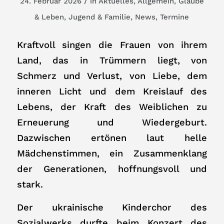
/
24. Februar 2026
in
Aktuelles
,
Allgemein
,
Glaube
& Leben
,
Jugend & Familie
,
News
,
Termine
Kraftvoll singen die Frauen von ihrem
Land, das in Trümmern liegt, von
Schmerz und Verlust, von Liebe, dem
inneren Licht und dem Kreislauf des
Lebens, der Kraft des Weiblichen zu
Erneuerung und Wiedergeburt.
Dazwischen ertönen laut helle
Mädchenstimmen, ein Zusammenklang
der Generationen, hoffnungsvoll und
stark.
Der ukrainische Kinderchor des
Sozialwerks durfte beim Konzert des