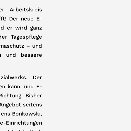
r Arbeitskreis
ft! Der neue E-
nd er wird ganz
der Tagespflege
imaschutz – und
m und bessere
zialwerks. Der
den kann, und E-
Richtung. Bisher
 Angebot seitens
 Jens Bonkowski,
e-Einrichtungen