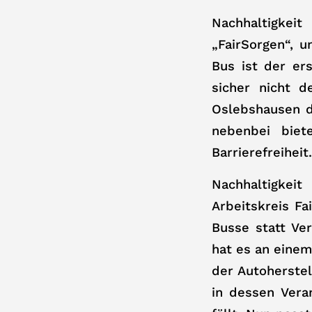
Nachhaltigkei
„FairSorgen“, 
Bus ist der er
sicher nicht d
Oslebshausen d
nebenbei bie
Barrierefreiheit.
Nachhaltigkei
Arbeitskreis Fa
Busse statt Ver
hat es an einem
der Autoherstel
in dessen Vera