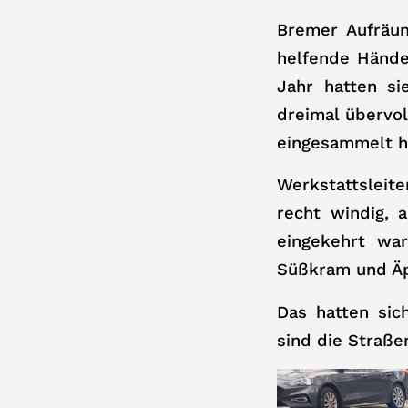
Bremer Aufräum
helfende Hände
Jahr hatten si
dreimal übervol
eingesammelt h
Werkstattsleit
recht windig, 
eingekehrt wa
Süßkram und Äpf
Das hatten sic
sind die Straße