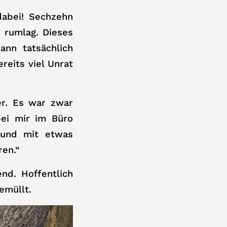
dabei! Sechzehn
 rumlag. Dieses
ann tatsächlich
reits viel Unrat
er. Es war zwar
bei mir im Büro
 und mit etwas
ren.“
nd. Hoffentlich
emüllt.