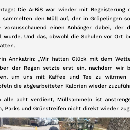
tage: Die ArBiS war wieder mit Begeisterung 
 sammelten den Müll auf, der in Gröpelingen so
e vorausschauend einen Anhänger dabei, der d
l wurde. Und das, obwohl die Schulen vor Ort be
atten.
erin Annkatrin: „Wir hatten Glück mit dem Wett
aber der Regen setzte erst ein, nachdem wir 
ren, um uns mit Kaffee und Tee zu wärmen
eln die abgearbeiteten Kalorien wieder zuzufüh
h alle acht verdient, Müllsammeln ist anstrenge
n, Parks und Grünstreifen nicht direkt wieder zug