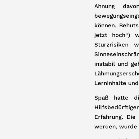
Ahnung davon
bewegungseing
können. Behuts
jetzt hoch“) 
Sturzrisiken 
Sinneseinschrä
instabil und ge
Lähmungsersche
Lerninhalte und
Spaß hatte d
Hilfsbedürfti
Erfahrung. Die
werden, wurde d