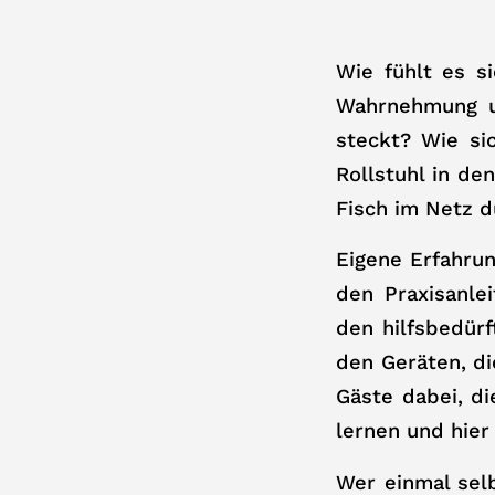
Wie fühlt es s
Wahrnehmung u
steckt? Wie sic
Rollstuhl in de
Fisch im Netz d
Eigene Erfahru
den Praxisanle
den hilfsbedür
den Geräten, d
Gäste dabei, di
lernen und hier
Wer einmal sel