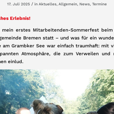
/
17. Juli 2025
in
Aktuelles
,
Allgemein
,
News
,
Termine
ches Erlebnis!
d mein erstes Mitarbeitenden-Sommerfest beim
ngemeinde Bremen statt – und was für ein wunde
e am Grambker See war einfach traumhaft: mit v
spannten Atmosphäre, die zum Verweilen und m
n einlud.