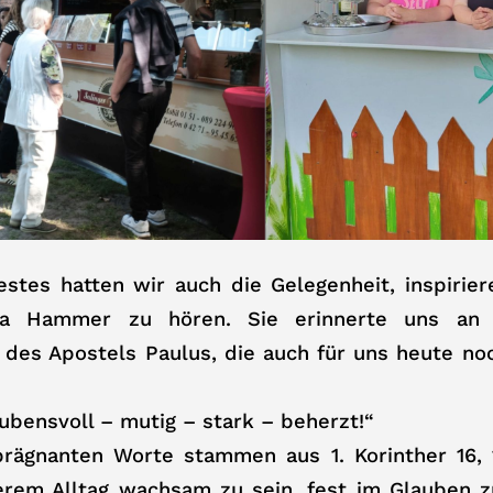
stes hatten wir auch die Gelegenheit, inspirie
ea Hammer zu hören. Sie erinnerte uns an d
des Apostels Paulus, die auch für uns heute no
bensvoll – mutig – stark – beherzt!“
prägnanten Worte stammen aus 1. Korinther 16, 
serem Alltag wachsam zu sein, fest im Glauben z