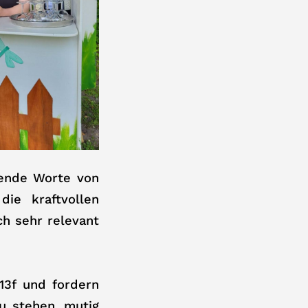
rende Worte von
ie kraftvollen
ch sehr relevant
13f und fordern
u stehen, mutig