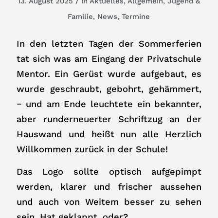
/
13. August 2025
in
Aktuelles
,
Allgemein
,
Jugend &
Familie
,
News
,
Termine
In den letzten Tagen der Sommerferien
tat sich was am Eingang der Privatschule
Mentor. Ein Gerüst wurde aufgebaut, es
wurde geschraubt, gebohrt, gehämmert,
‒ und am Ende leuchtete ein bekannter,
aber runderneuerter Schriftzug an der
Hauswand und heißt nun alle Herzlich
Willkommen zurück in der Schule!
Das Logo sollte optisch aufgepimpt
werden, klarer und frischer aussehen
und auch von Weitem besser zu sehen
sein. Hat geklappt, oder?