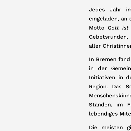
Jedes Jahr im
eingeladen, an
Motto
Gott ist
Gebetsrunden,
aller Christinn
In Bremen fand 
in der Gemein
Initiativen in 
Region. Das So
Menschenskinn
Ständen, im F
lebendiges Mite
Die meisten g