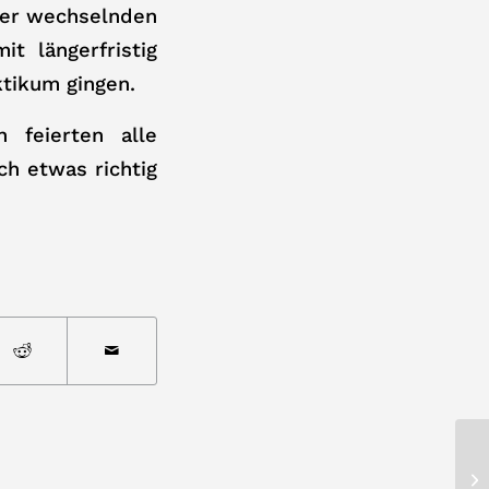
eder wechselnden
t längerfristig
ktikum gingen.
 feierten alle
ch etwas richtig