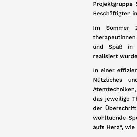
Projektgruppe 
Beschäftigten i
Im Sommer 20
therapeutinnen
und Spaß in 
realisiert wurde
In einer effizi
Nützliches u
Atemtechniken,
das jeweilige 
der Überschrif
wohltuende Spe
aufs Herz“, wie