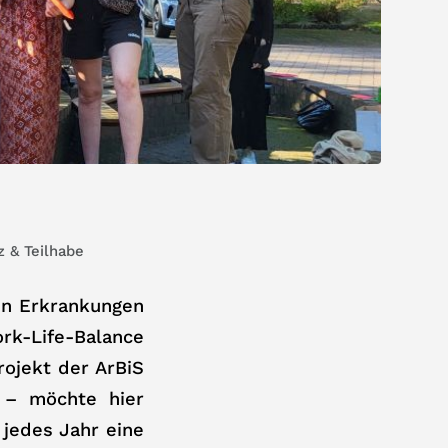
z & Teilhabe
en Erkrankungen
ork-Life-Balance
rojekt der ArBiS
) – möchte hier
 jedes Jahr eine