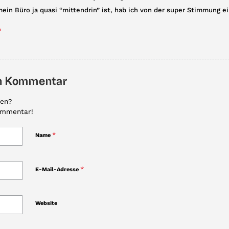
mein Büro ja quasi “mittendrin” ist, hab ich von der super Stimmung
n
en Kommentar
gen?
ommentar!
*
Name
*
E-Mail-Adresse
Website