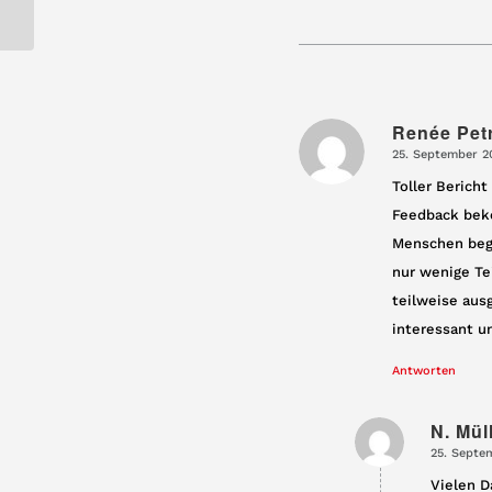
Renée Pet
25. September 2
sagte:
Toller Berich
Feedback beko
Menschen begr
nur wenige Te
teilweise aus
interessant u
Antworten
N. Mül
25. Septe
sagte:
Vielen D